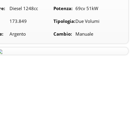
re:
Diesel 1248cc
Potenza:
69cv 51kW
173.849
Tipologia:
Due Volumi
e:
Argento
Cambio:
Manuale
Loading...