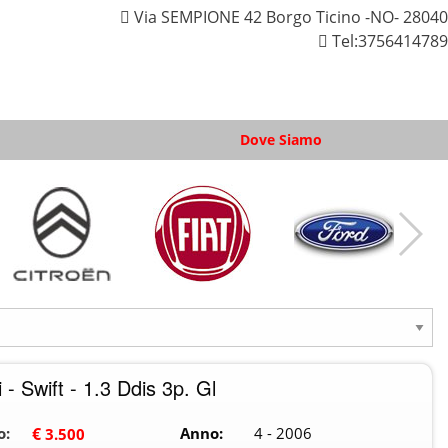
Via SEMPIONE 42 Borgo Ticino -NO- 28040
Tel:
3756414789
Dove Siamo
 - Swift - 1.3 Ddis 3p. Gl
o:
€
Anno:
4 - 2006
3.500